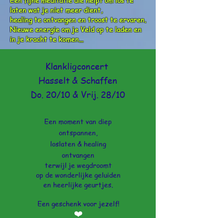
Een fijne meditatie die helpt om los te
laten wat je niet meer dient,
healing te ontvangen en troost te ervaren.
Nieuwe energie om je Veld op te laden en
in je kracht te komen...
Klankligconcert
Hasselt & Schaffen
Do. 20/10 & Vrij. 28/10
Een moment van diep
ontspannen,
loslaten & healing
ontvangen
terwijl je wegdroomt
op de wonderlijke geluiden
en heerlijke geurtjes
.
Een geschenk voor jezelf!
❤️