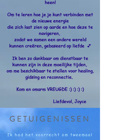
heen!
Om te leren hoe je je kunt verbinden met
de nieuwe energie
die zich laat zien op aarde en hoe deze te
navigeren,
zodat we samen een andere wereld
kunnen creëren, gebaseerd op liefde
💕
Ik ben zo dankbaar om dienstbaar te
kunnen zijn in deze moeilijke tijden,
om me beschikbaar te stellen voor healing,
gidsing en
reconnectie
.
Kom en omarm VREUGDE :) :) :) :)
Liefdevol, Joyce
GETUIGENISSEN
Ik had het voorrecht om tweemaal