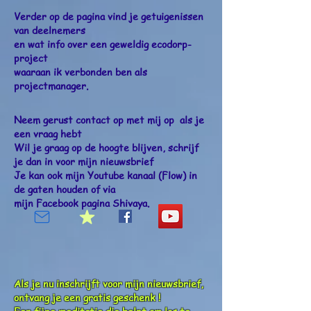
Verder op de pagina vind je getuigenissen
van deelnemers
en wat info over een geweldig ecodorp-
project
waaraan ik verbonden ben als
projectmanager.
Neem gerust contact op met mij op
als je
een vraag hebt
Wil je graag op de hoogte blijven, schrijf
je dan in voor mijn nieuwsbrief
Je kan ook mijn Youtube kanaal (Flow)
in
de gaten houden of via
mijn
Facebook
pagina Shivaya.
Als je nu inschrijft voor mijn nieuwsbrief,
ontvang je een gratis geschenk !