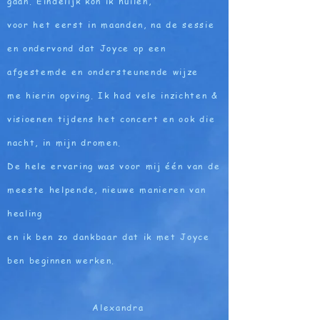
gaan.
Eindelijk kon ik huilen,
voor het eerst in maanden, na de sessie
en ondervond dat Joyce op een
afgestemde
en ondersteunende wijze
me hierin opving. Ik had vele inzichten &
visioenen tijdens het concert en ook die
nacht, in mijn dromen.
De hele ervaring was voor mij één van de
meeste helpende, nieuwe manieren van
healing
en ik ben zo dankbaar dat ik met Joyce
ben
beginnen
werken.
Alexandra