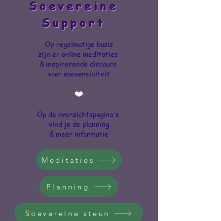
Soevereine
Support
Op regelmatige basis
zijn er
online meditaties
&
inspirerende discours
voor
soevereiniteit
❤️
Op de overzichtspagina's
vind je de planning
& meer informatie
Meditaties
Planning
Soevereine steun