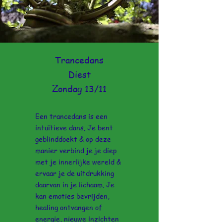
Trancedans
Diest
Zondag 13/11
Een trancedans is een
intuïtieve dans. Je bent
geblinddoekt & op deze
manier verbind je je diep
met je innerlijke wereld
&
ervaar je de uitdrukking
daarvan in je lichaam. Je
kan emoties bevrijden,
healing ontvangen of
energie, nieuwe inzichten