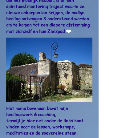
die het moeilijk
hebben, is er een
spiritueel mentoring traject waarin ze
nieuwe ankerpunten krijgen, de nodige
healing ontvangen & ondersteund worden
om te komen tot een diepere afstemming
❤️
met zichzelf en hun Zielspad
Het menu bovenaan bevat mijn
healingswerk & coaching,
terwijl je hier net onder de links kunt
vinden
naar de
lessen, workshops,
meditaties en de soevereine steun.