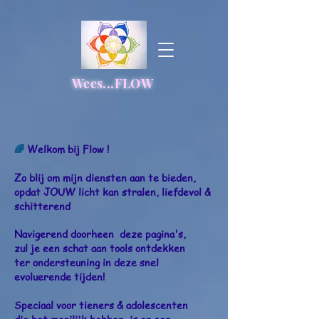
Wees...FLOW
🌈
Welkom bij
Flow
!
Zo
blij om mijn
diensten aan te bieden,
opdat JOUW licht kan stralen, liefdevol &
schitterend
Navigerend
doorheen
deze pagina's,
zul je een schat aan tools ontdekken
ter ondersteuning in deze snel
evoluerende tijden!
Speciaal voor tieners & adolescenten