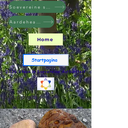
Soevereine steun
Aardehealing
Home
Startpagina
2026 Staan in Soevereine A
uthoriteit
© Copyright