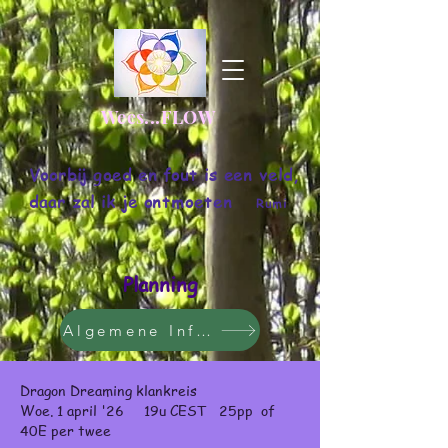
Wees...FLOW
Voorbij goed en fout is een veld,
daar zal ik je ontmoeten ️
Rumi
Planning
Algemene Informatie
Dragon Dreaming klankreis
Woe. 1 april '26 19u CEST 25pp of
40E per twee