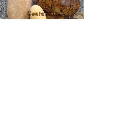
Contacteer
mij als je
een vraag
hebt
❤️