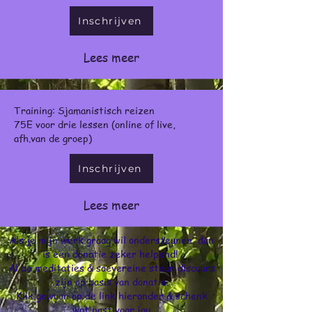
Inschrijven
Lees meer
Training: Sjamanistisch reizen
75E voor drie lessen (online of live,
afh.van de groep)
Inschrijven
Lees meer
Als je mijn werk graag wil ondersteunen, dan
is een donatie zeker helpend!
Al de meditaties & soevereine steun discours
zijn op basis van donatie.
Klik gewoon op de link hieronder & schenk
wat past voor jou