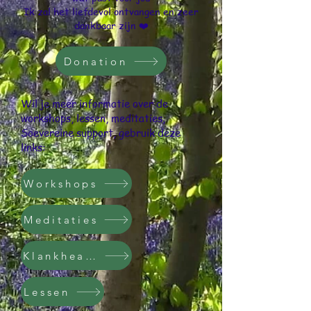
Ik zal het liefdevol ontvangen en zeer
dankbaar zijn ❤️
Donation
Wil je meer informatie over de
workshops, lessen, meditaties,
Soevereine support, gebruik deze
links:
Workshops
Meditaties
Klankhealing
Lessen