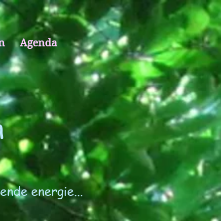
n
Agenda
n
nde energie...