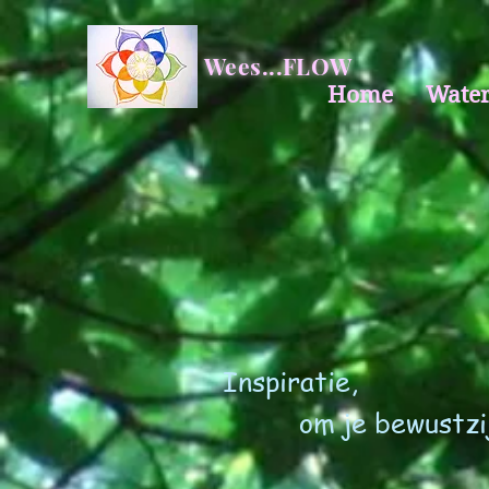
Wees...FLOW
Home
Water
I
nspiratie,
om je bewustzijn te