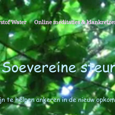
stof Water
Online meditaties & klankreize
Soevereine steu
 helpen ankeren in de nieuw opkome