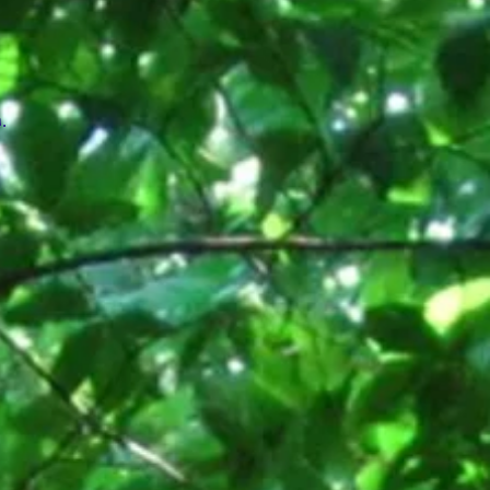
pen.
den