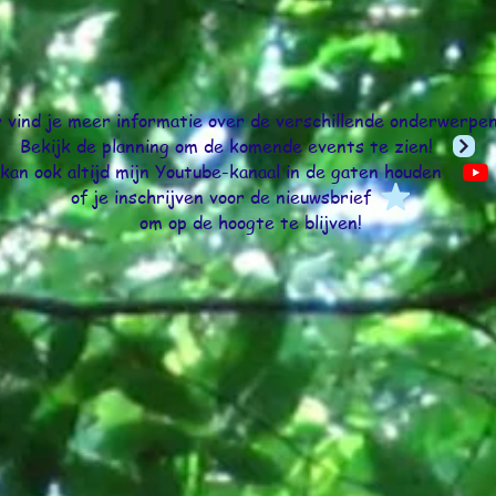
r vind je meer informatie over de verschillende onderwer
Bekijk de planning om de komende events te zien!
 kan ook altijd mijn Youtube-kanaal in de gaten hou
of je inschrijven voor de nieuwsbrief
om op de hoogte te blijven!